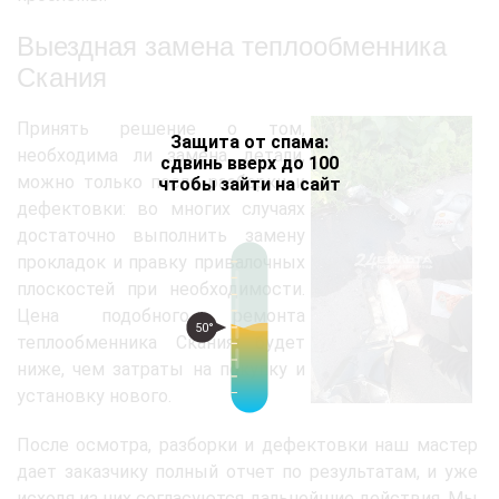
Выездная замена теплообменника
Скания
Принять решение о том,
Защита от спама:
необходима ли замена детали,
сдвинь вверх до 100
можно только после разборки и
чтобы зайти на сайт
дефектовки: во многих случаях
достаточно выполнить замену
прокладок и правку привалочных
плоскостей при необходимости.
Цена подобного ремонта
50°
теплообменника Скания будет
ниже, чем затраты на покупку и
установку нового.
После осмотра, разборки и дефектовки наш мастер
дает заказчику полный отчет по результатам, и уже
исходя из них согласуются дальнейшие действия. Мы