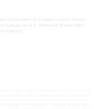
я своих клиентов стоимость услуг. Однако
и выезда, так и от реального объема работ,
го осмотра.
ремя, деньги за эвакуатор, нервы, и если нужен поиск
огласуем цены с вами. В наших автомобилях технической
е инструменты от компьютерной диагностики грузовиков
ти, например замена сцепления. Перевозите больше груза,
вые грузовики, зарабатывайте больше! А мы Вам в этом