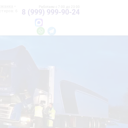
ижанка
8 (999) 999-90-24
теров: 6
и