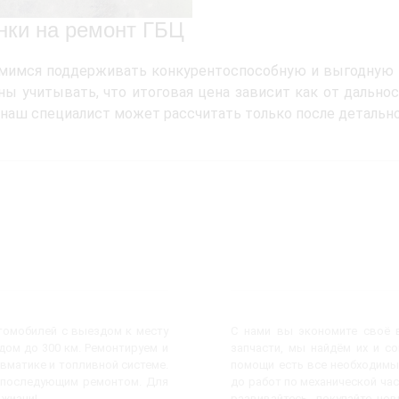
нки на ремонт ГБЦ
имся поддерживать конкурентоспособную и выгодную дл
ы учитывать, что итоговая цена зависит как от дальност
наш специалист может рассчитать только после детально
втомобилей с выездом к месту
С нами вы экономите своё в
ом до 300 км. Ремонтируем и
запчасти, мы найдём их и с
евматике и топливной системе.
помощи есть все необходимы
с последующим ремонтом. Для
до работ по механической час
 жизни!
развивайтесь, покупайте но