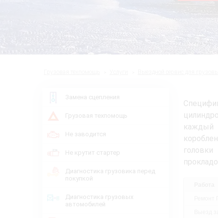
Грузовая техпомощь
Услуги
Выездной сервис для грузов
Замена сцепления
Специфи
цилиндро
Грузовая техпомощь
каждый 
Не заводится
коробле
головки
Не крутит стартер
прокладо
Диагностика грузовика перед
покупкой
Работа
Диагностика грузовых
Ремонт 
автомобилей
Выезд за