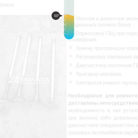
ломки:
50°
Монтаж и демонтаж моно
раздельных головок блока.
Опрессовку ГБЦ при подоз
охлаждения.
Замену прогоревших клап
Регулировку клапанных за
Диагностику состояния Г
Притирку клапанов.
Слесарный ремонт грузо
Необходимые для ремонта
доставлены непосредствен
необходимость в них устан
при звонке) либо довезены
диагностики специалистом 
грузовых автомобилей заруб