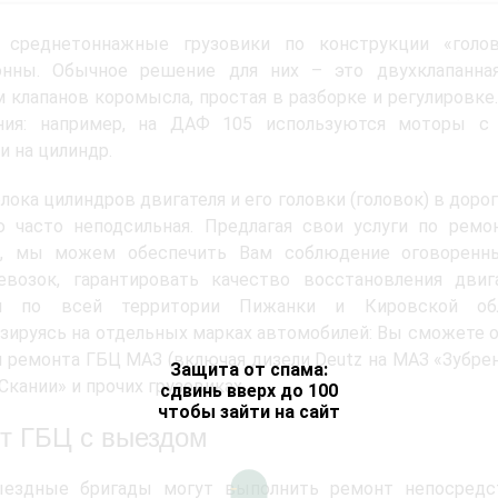
 среднетоннажные грузовики по конструкции «голо
онны. Обычное решение для них – это двухклапанна
 клапанов коромысла, простая в разборке и регулировке.
ния: например, на ДАФ 105 используются моторы с
и на цилиндр.
лока цилиндров двигателя и его головки (головок) в дорог
ю часто неподсильная. Предлагая свои услуги по ремо
, мы можем обеспечить Вам соблюдение оговоренн
ревозок, гарантировать качество восстановления двиг
ем по всей территории Пижанки и Кировской обл
зируясь на отдельных марках автомобилей: Вы сможете 
я ремонта ГБЦ МАЗ (включая дизели Deutz на МАЗ «Зубрен
Защита от спама:
«Скании» и прочих грузовиках.
сдвинь вверх до 100
чтобы зайти на сайт
т ГБЦ с выездом
ездные бригады могут выполнить ремонт непосредс