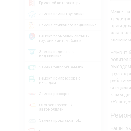
Грузовой автоэлектрик
Мало- и
Замена помпы грузовика
традици
Замена ступичного подшипника
приводом
исключе
Ремонт тормозной системы
клапанам
грузовых автомобилей
Замена подвесного
Ремонт б
подшипника
водител
выездом
Замена теплообменника
грузопе
Ремонт компрессора с
работа
выездом
специали
Замена рессоры
к нам дл
«Рено», 
Отогрев грузовых
автомобилей
Ремон
Замена прокладки ГБЦ
Наши вы