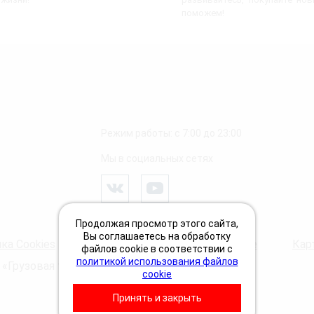
поможем!
Режим работы: с 7:00 до 23:00
Мы в социальных сетях
Продолжая просмотр этого сайта,
Вы соглашаетесь на обработку
ка Cookies
Пользовательское соглашение
Кар
файлов cookie в соответствии с
политикой использования файлов
 «Грузовая техпомощь 24 Вольта»
cookie
Принять и закрыть