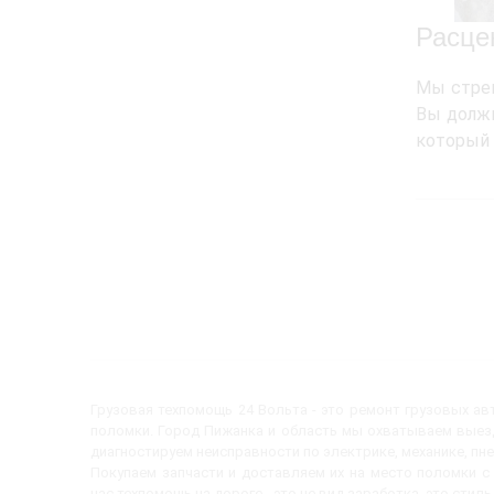
Расце
Мы стрем
Вы должн
который 
Грузовая техпомощь 24 Вольта - это ремонт грузовых а
поломки. Город Пижанка и область мы охватываем выезд
диагностируем неисправности по электрике, механике, пн
Покупаем запчасти и доставляем их на место поломки 
нас техпомощь на дороге - это не вид заработка, это стиль