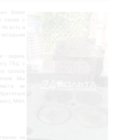
вы» более
я схема с
 Но есть и
 четырьмя
е – задача,
нту ГБЦ с
ых сроков
ателя. Мы
асти, не
обратиться
ок»), МАН,
твенно на