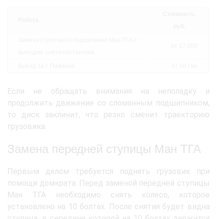
Стоимость,
Работа
руб.
Замена ступичного подшипника Ман ТГА с
от 17 000
выездом: снятие/установка
Выезд за г. Пижанка
от 50 / км
Если не обращать внимания на неполадку и
продолжить движение со сломанным подшипником,
то диск заклинит, что резко сменит траекторию
грузовика.
Замена передней ступицы Ман ТГА
Первым делом требуется поднять грузовик при
помощи домкрата. Перед заменой передней ступицы
Ман ТГА необходимо снять колесо, которое
установлено на 10 болтах. После снятия будет видна
ступица, в середине которой на 10 болтах держится