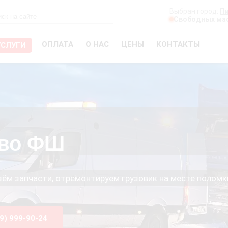
Выбран город:
П
Свободных мас
ОПЛАТА
О НАС
ЦЕНЫ
КОНТАКТЫ
УСЛУГИ
ьво ФШ
езём запчасти, отремонтируем грузовик на месте поломк
99) 999-90-24