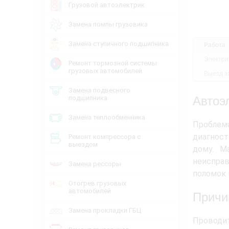
Грузовой автоэлектрик
Замена помпы грузовика
Замена ступичного подшипника
Работа
Электри
Ремонт тормозной системы
грузовых автомобилей
Выезд за
Замена подвесного
подшипника
Автоэ
Замена теплообменника
Проблема
диагност
Ремонт компрессора с
выездом
дому. М
неисправ
Замена рессоры
поломок 
Отогрев грузовых
автомобилей
Причи
Замена прокладки ГБЦ
Проводит