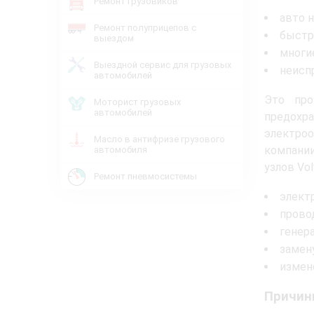
Ремонт грузовиков
авто н
Ремонт полуприцепов с
быстр
выездом
многи
Выездной сервис для грузовых
неисп
автомобилей
Это про
Моторист грузовых
автомобилей
предохра
электроо
Масло в антифризе грузового
компани
автомобиля
узлов Vo
Ремонт пневмосистемы
элект
провод
генера
замен
измен
Причин