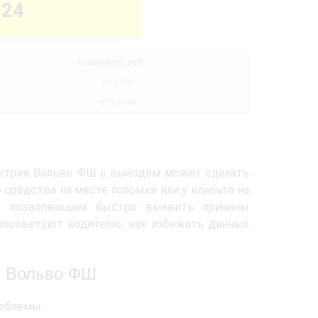
-24
Стоимость, руб.
от 6 000
от 50 / км
лектрик Вольво ФШ с выездом может сделать
 средства на месте поломки или у клиента на
, позволяющим быстро выявить причины
посоветуют водителю, как избежать данных
я Вольво ФШ
роблемы: