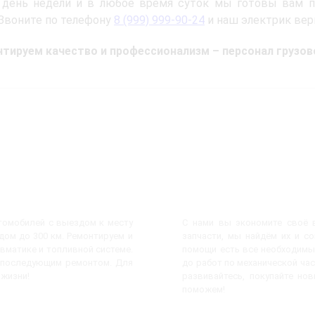
 день недели и в любое время суток мы готовы вам п
 Звоните по телефону
8 (999) 999-90-24
и наш электрик вер
тируем качество и профессионализм – персонал грузово
втомобилей с выездом к месту
С нами вы экономите своё в
ом до 300 км. Ремонтируем и
запчасти, мы найдём их и с
евматике и топливной системе.
помощи есть все необходимы
с последующим ремонтом. Для
до работ по механической час
 жизни!
развивайтесь, покупайте но
поможем!