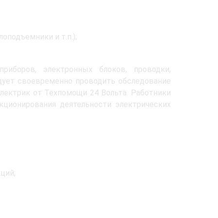
оподъемники и т.п.);
риборов, электронных блоков, проводки,
едует своевременно проводить обследование
лектрик от Техпомощи 24 Вольта. Работники
кционирования деятельности электрических
ций;