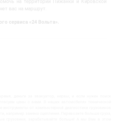
омочь на территории Пижанки и Кировской
нет вас на маршрут.
го сервиса «24 Вольта».
ремя, деньги за эвакуатор, нервы, и если нужен поиск
огласуем цены с вами. В наших автомобилях технической
е инструменты от компьютерной диагностики грузовиков
ти, например замена сцепления. Перевозите больше груза,
вые грузовики, зарабатывайте больше! А мы Вам в этом