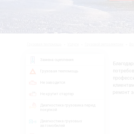
Грузовая техпомощь
Услуги
Грузовой автоэлектрик
Во
Замена сцепления
Благодар
потребо
Грузовая техпомощь
професс
Не заводится
клиентам
ремонт э
Не крутит стартер
Диагностика грузовика перед
покупкой
Диагностика грузовых
автомобилей