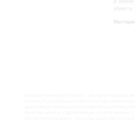
В любой
области.
Мы гаран
Грузовая техпомощь 24 Вольта - это ремонт грузовых а
поломки. Город Пижанка и область мы охватываем выезд
диагностируем неисправности по электрике, механике, пн
Покупаем запчасти и доставляем их на место поломки 
нас техпомощь на дороге - это не вид заработка, это стиль