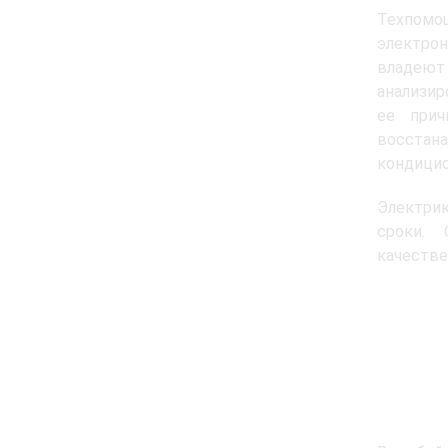
Техпом
электро
владею
анализир
ее прич
восста
кондицио
Электрик
сроки. 
качестве