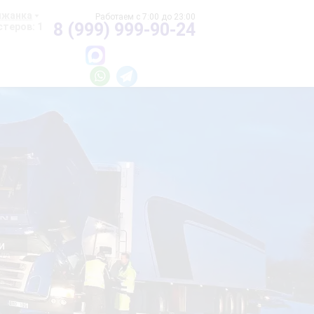
ижанка
8 (999) 999-90-24
теров: 1
и