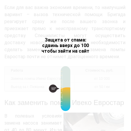
Если для вас важна экономия времени, то наилучший
вариант – вызов технической помощи. Бригада
реагирует сразу же после вашего звонка и
приезжает прямо к неисправному транспортному
средству. Специалисты могут осуществить
Защита от спама:
доставку нового насоса и при необходимости
сдвинь вверх до 100
сделать замену. Звоните нам и замена помпы
чтобы зайти на сайт
Евростар почти не отнимет драгоценного времени.
Работа
Стоимость, руб.
Замена помпы Ивеко Евростар
от 10 000
Выезд за г. Пижанка
от 50 / км
50°
Как заменить помпу Ивеко Евростар
В полевых условиях
замена насоса занимает
от 40 до 80 минут. Из-за