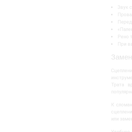
Звук 
Прова
Перед
«Пале
Рено 
При в
Замен
Сцеплени
инструме
Трата в
популярн
К сломан
сцеплени
или заме
Удобнее 