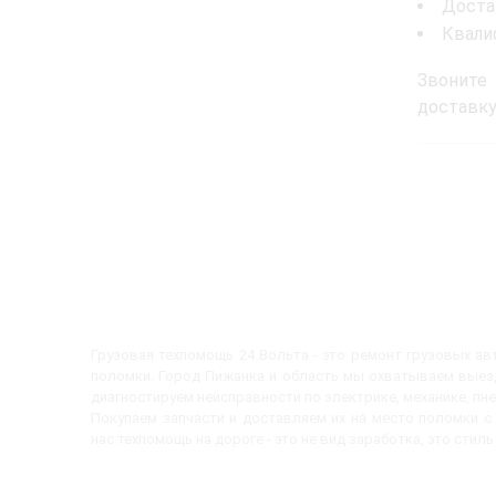
Доста
Квали
Звоните
доставку
Грузовая техпомощь 24 Вольта - это ремонт грузовых а
поломки. Город Пижанка и область мы охватываем выезд
диагностируем неисправности по электрике, механике, пн
Покупаем запчасти и доставляем их на место поломки 
нас техпомощь на дороге - это не вид заработка, это стиль