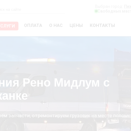
Выбран город:
Пи
Свободных маст
ОПЛАТА
О НАС
ЦЕНЫ
КОНТАКТЫ
УСЛУГИ
ния Рено Мидлум с
жанке
езём запчасти, отремонтируем грузовик на месте поломк