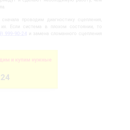
ла.
начала проводим диагностику сцепления,
их. Если система в плохом состоянии, то
9) 999-90-24
и замена сломанного сцепления
дим и купим нужные
-24