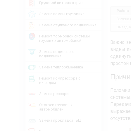
Грузовой автоэлектрик
Работа
Замена помпы грузовика
Замена 
Замена ступичного подшипника
Выезд за
Ремонт тормозной системы
грузовых автомобилей
Важно зн
видны ли
Замена подвесного
сдвинуть
подшипника
простой 
Замена теплообменника
Причи
Ремонт компрессора с
выездом
Поломки
Замена рессоры
системы.
Передача
Отогрев грузовых
автомобилей
выражае
отсутств
Замена прокладки ГБЦ