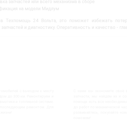
вка запчастей или всего механизма в сборе
фикация на модели Мидлум
 в Техпомощь 24 Вольта, это поможет избежать потер
 запчастей и диагностику. Оперативность и качество - г
втомобилей с выездом к месту
С нами вы экономите своё в
ом до 300 км. Ремонтируем и
запчасти, мы найдём их и с
евматике и топливной системе.
помощи есть все необходимы
с последующим ремонтом. Для
до работ по механической час
 жизни!
развивайтесь, покупайте но
поможем!