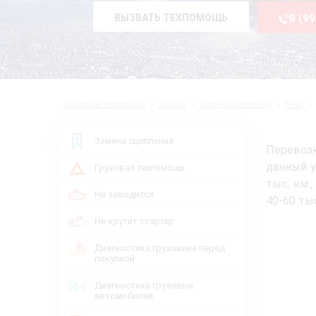
ВЫЗВАТЬ ТЕХПОМОЩЬ
8 (9
Грузовая техпомощь
Услуги
Замена сцепления
Рено
Замена сцепления
Перевозк
данный у
Грузовая техпомощь
тыс. км.
Не заводится
40-60 ты
Не крутит стартер
Диагностика грузовика перед
покупкой
Диагностика грузовых
автомобилей