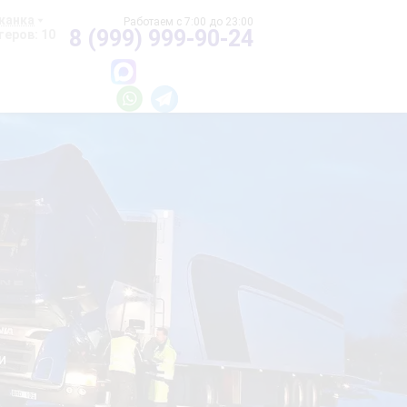
жанка
8 (999) 999-90-24
еров: 10
и