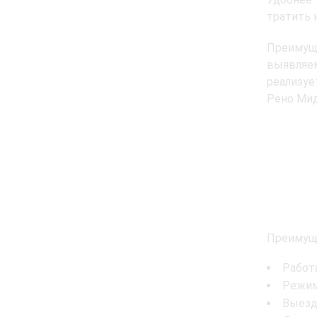
тратить 
Преимущ
выявляе
реализуе
Рено Мид
Преимущ
Работ
Режим
Выезд