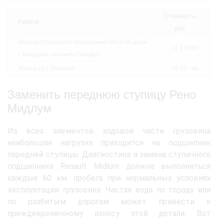
Стоимость,
Работа
руб.
Замена ступичного подшипника Рено Мидлум
от 17 000
с выездом: снятие/установка
Выезд за г. Пижанка
от 50 / км
Заменить переднюю ступицу Рено
Мидлум
Из всех элементов ходовой части грузовика
наибольшая нагрузка приходится на подшипник
передней ступицы. Диагностика и замена ступичного
подшипника Renault Midlum должна выполняться
каждые 60 км. пробега при нормальных условиях
эксплуатации грузовика. Частая езда по городу или
по разбитым дорогам может привести к
преждевременному износу этой детали. Вот