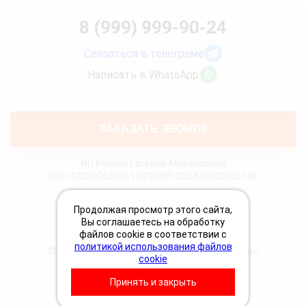
8 (999) 999-90-24
Связаться в телеграме
Написать в WhatsApp
ЗАКАЗАТЬ ЗВОНОК
ИП Куклин Евгений Михайлович
ИНН 432800626961 ОГРНИП 325430000035748
Политика конфиденциальности
Продолжая просмотр этого сайта,
Политика Cookies
Вы соглашаетесь на обработку
Пользовательское соглашение
файлов cookie в соответствии с
политикой использования файлов
© 2026 «Грузовая техпомощь 24 Вольта»
cookie
Принять и закрыть