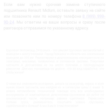
Если вам нужно срочная замена ступичного
подшипника Renault Midlum, оставьте заявку на сайте
или позвоните нам по номеру телефона
8 (999) 999-
90-24
. Мы ответим на ваши вопросы и сразу после
разговора отправимся по указанному адресу.
Грузовая техпомощь 24 Вольта - это ремонт грузовых автомобилей с
выездом к месту поломки. Город Пижанка и область мы охватываем
выездом до 300 км. Ремонтируем и диагностируем неисправности по
электрике, механике, пневматике и топливной системе. Покупаем
запчасти и доставляем их на место поломки с последующим
ремонтом. Для нас техпомощь на дороге - это не вид заработка, это
стиль жизни!
С нами вы экономите своё время, деньги за эвакуатор, нервы, и если
нужен поиск запчасти, мы найдём их и согласуем цены с вами. В
наших автомобилях технической помощи есть все необходимые
инструменты от компьютерной диагностики грузовиков до работ по
механической части, например замена сцепления. Перевозите
больше груза, развивайтесь, покупайте новые грузовики,
зарабатывайте больше! А мы Вам в этом поможем!