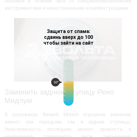
поломки в течение часа со специализированными
инструментами и качественными комплектующими.
Защита от спама:
сдвинь вверх до 100
чтобы зайти на сайт
50°
Заменить заднюю ступицу Рено
Мидлум
В грузовиках Renault Midlum огромное значение
имеют как передние, так и задние ступицы.
Неисправность последних может привести к
увеличению тормозного пути, серьезному