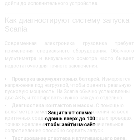
дойти до исполнительного устройства.
Как диагностируют систему запуска
Scania
Современная электроника грузовика требует
применения специального оборудования. Обычного
мультиметра и визуального осмотра часто бывает
недостаточно для точного заключения.
Проверка аккумуляторных батарей.
Измеряется
напряжение под нагрузкой, чтобы оценить реальную
пусковую мощность. На Scania обычно установлены
две АКБ, и тестировать нужно каждую отдельно.
Диагностика контактов и массы.
С помощью
вольтметра замеряют падение напряжения на всех
Защита от спама:
критичных соединениях: клеммах, силовых проводах,
сдвинь вверх до 100
точках крепления «массы». Даже незначительное
чтобы зайти на сайт
сопротивление способно сорвать запуск.
Тестирование стартера и втягивающего реле.