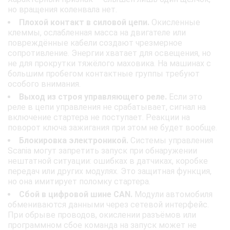
но вращения коленвала нет.
Плохой контакт в силовой цепи.
Окисленные
клеммы, ослабленная масса на двигателе или
повреждённые кабели создают чрезмерное
сопротивление. Энергии хватает для освещения, но
не для прокрутки тяжёлого маховика. На машинах с
большим пробегом контактные группы требуют
особого внимания.
Выход из строя управляющего реле.
Если это
реле в цепи управления не срабатывает, сигнал на
включение стартера не поступает. Реакции на
поворот ключа зажигания при этом не будет вообще.
Блокировка электроникой.
Системы управления
Scania могут запретить запуск при обнаружении
нештатной ситуации: ошибках в датчиках, коробке
передач или других модулях. Это защитная функция,
но она имитирует поломку стартера.
Сбой в цифровой шине CAN.
Модули автомобиля
обмениваются данными через сетевой интерфейс.
При обрыве проводов, окислении разъёмов или
программном сбое команда на запуск может не