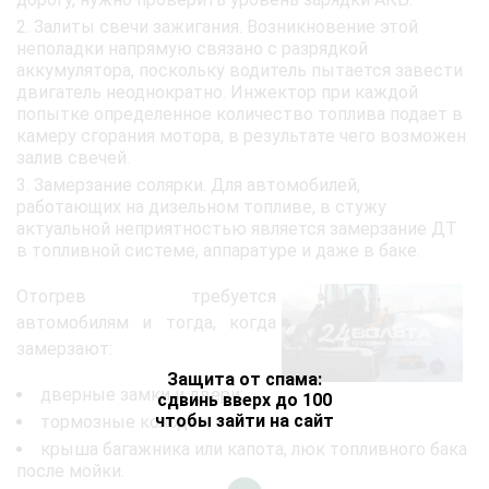
Залиты свечи зажигания. Возникновение этой
неполадки напрямую связано с разрядкой
аккумулятора, поскольку водитель пытается завести
двигатель неоднократно. Инжектор при каждой
попытке определенное количество топлива подает в
камеру сгорания мотора, в результате чего возможен
залив свечей.
Замерзание солярки. Для автомобилей,
работающих на дизельном топливе, в стужу
актуальной неприятностью является замерзание ДТ
в топливной системе, аппаратуре и даже в баке.
Отогрев требуется
автомобилям и тогда, когда
замерзают:
Защита от спама:
дверные замки и двери;
сдвинь вверх до 100
чтобы зайти на сайт
тормозные колодки;
крыша багажника или капота, люк топливного бака
после мойки.