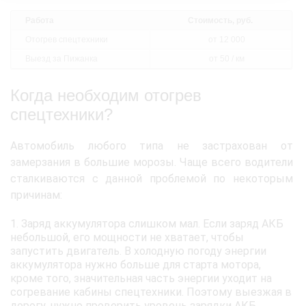
Работа
Стоимость, руб.
Отогрев спецтехники
от 12 000
Выезд за Пижанка
от 50 / км
Когда необходим отогрев
спецтехники?
Автомобиль любого типа не застрахован от
замерзания в большие морозы. Чаще всего водители
сталкиваются с данной проблемой по некоторым
причинам:
Заряд аккумулятора слишком мал. Если заряд АКБ
небольшой, его мощности не хватает, чтобы
запустить двигатель. В холодную погоду энергии
аккумулятора нужно больше для старта мотора,
кроме того, значительная часть энергии уходит на
согревание кабины спецтехники. Поэтому выезжая в
дорогу, нужно проверить уровень зарядки АКБ.