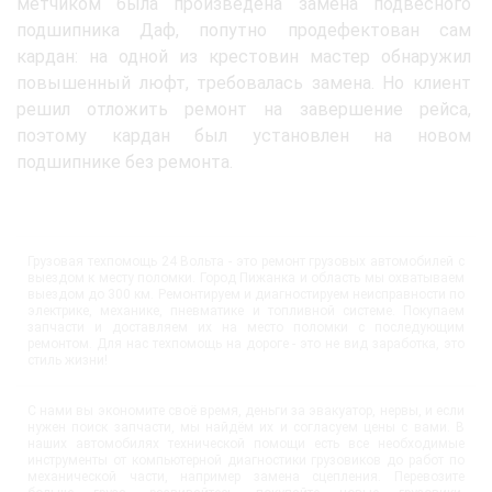
метчиком была произведена замена подвесного
подшипника Даф, попутно продефектован сам
кардан: на одной из крестовин мастер обнаружил
повышенный люфт, требовалась замена. Но клиент
решил отложить ремонт на завершение рейса,
поэтому кардан был установлен на новом
подшипнике без ремонта.
Грузовая техпомощь 24 Вольта - это ремонт грузовых автомобилей с
выездом к месту поломки. Город Пижанка и область мы охватываем
выездом до 300 км. Ремонтируем и диагностируем неисправности по
электрике, механике, пневматике и топливной системе. Покупаем
запчасти и доставляем их на место поломки с последующим
ремонтом. Для нас техпомощь на дороге - это не вид заработка, это
стиль жизни!
С нами вы экономите своё время, деньги за эвакуатор, нервы, и если
нужен поиск запчасти, мы найдём их и согласуем цены с вами. В
наших автомобилях технической помощи есть все необходимые
инструменты от компьютерной диагностики грузовиков до работ по
механической части, например замена сцепления. Перевозите