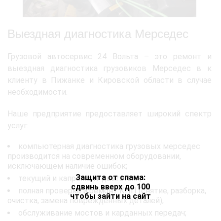
Выездная диагностика Мерседес
Грузовой автосервис 24 Вольта – это ремонт и
выездная диагностика грузовиков Мерседес в к
клиенту в Пижанке и Кировской области в случае
необходимости.
Наше предприятие предоставляет широкий спектр
услуг:
компьютерная диагностика грузовых мерседес
производится на современном оборудовании,
исключающем наличие ошибок;
Защита от спама:
текущий и капремонт двигателя;
сдвинь вверх до 100
полная проверка и ремонт КПП (снятие, разборка,
чтобы зайти на сайт
очистка, замена поврежденных деталей);
обслуживание мостов и карданных передач;