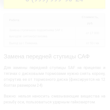
Стоимость,
Работа
руб.
Замена ступичного подшипника SAF с
от 17 000
выездом: снятие/установка
Выезд за г. Пижанка
от 50 / км
Замена передней ступицы САФ
Для замены передней ступицы SAF на прицепах и
тягачах с дисковыми тормозами нужно снять корону,
открутив ее от тормозного диска (фиксируется на 12
болтах размером 24).
Важно: нельзя наносить смазывающие вещества на
резьбу оси, пользоваться ударным гайковертом.