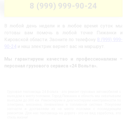
8 (999) 999-90-24
В любой день недели и в любое время суток мы
готовы вам помочь в любой точке Пижанки и
Кировской области. Звоните по телефону
8 (999) 999-
90-24
и наш электрик вернет вас на маршрут.
Мы гарантируем качество и профессионализм –
персонал грузового сервиса «24 Вольта».
Грузовая техпомощь 24 Вольта - это ремонт грузовых автомобилей с
выездом к месту поломки. Город Пижанка и область мы охватываем
выездом до 300 км. Ремонтируем и диагностируем неисправности по
электрике, механике, пневматике и топливной системе. Покупаем
запчасти и доставляем их на место поломки с последующим
ремонтом. Для нас техпомощь на дороге - это не вид заработка, это
стиль жизни!