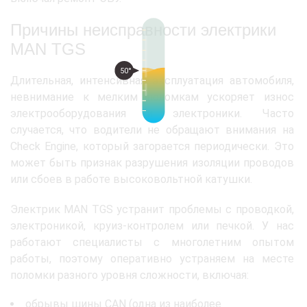
Причины неисправности электрики
MAN TGS
50°
Длительная, интенсивная эксплуатация автомобиля,
невнимание к мелким поломкам ускоряет износ
электрооборудования и электроники. Часто
случается, что водители не обращают внимания на
Check Engine, который загорается периодически. Это
может быть признак разрушения изоляции проводов
или сбоев в работе высоковольтной катушки.
Электрик MAN TGS устранит проблемы с проводкой,
электроникой, круиз-контролем или печкой. У нас
работают специалисты с многолетним опытом
работы, поэтому оперативно устраняем на месте
поломки разного уровня сложности, включая:
обрывы шины CAN (одна из наиболее