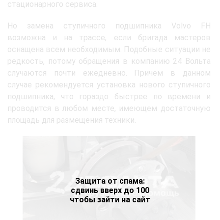
стационарного сервиса.
Но замена ступичного подшипника Volvo FH
возможна и на трассе, если бригада мастеров
оснащена всем необходимым. Подобные ситуации не
редкость, потому обращения в компанию 24 Вольта
случаются почти ежедневно. Причем в данном
случае рекомендуется установка нового ступичного
подшипника, что гораздо быстрее по времени и
проводится в любом месте, имеющем достаточную
площадь для размещения техники.
Защита от спама:
сдвинь вверх до 100
чтобы зайти на сайт