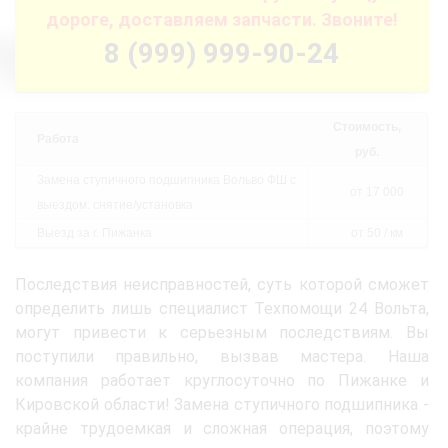
дороге, доставляем запчасти. Звоните!
8 (999) 999-90-24
Стоимость,
Работа
руб.
Замена ступичного подшипника Вольво ФШ с
от 17 000
выездом: снятие/установка
Выезд за г. Пижанка
от 50 / км
Последствия неисправностей, суть которой сможет
определить лишь специалист Техпомощи 24 Вольта,
могут привести к серьезным последствиям. Вы
поступили правильно, вызвав мастера. Наша
компания работает круглосуточно по Пижанке и
Кировской области! Замена ступичного подшипника -
крайне трудоемкая и сложная операция, поэтому