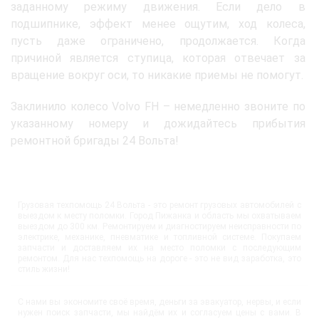
заданному режиму движения. Если дело в
подшипнике, эффект менее ощутим, ход колеса,
пусть даже ограничено, продолжается. Когда
причиной является ступица, которая отвечает за
вращение вокруг оси, то никакие приемы не помогут.
Заклинило колесо Volvo FH – немедленно звоните по
указанному номеру и дожидайтесь прибытия
ремонтной бригады 24 Вольта!
Грузовая техпомощь 24 Вольта - это ремонт грузовых автомобилей с
выездом к месту поломки. Город Пижанка и область мы охватываем
выездом до 300 км. Ремонтируем и диагностируем неисправности по
электрике, механике, пневматике и топливной системе. Покупаем
запчасти и доставляем их на место поломки с последующим
ремонтом. Для нас техпомощь на дороге - это не вид заработка, это
стиль жизни!
С нами вы экономите своё время, деньги за эвакуатор, нервы, и если
нужен поиск запчасти, мы найдём их и согласуем цены с вами. В