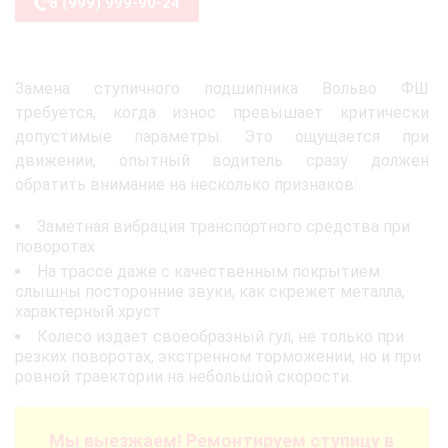
8 (999) 999-90-24
Замена ступичного подшипника Вольво ФШ
требуется, когда износ превышает критически
допустимые параметры. Это ощущается при
движении, опытный водитель сразу должен
обратить внимание на несколько признаков:
Заметная вибрация транспортного средства при
поворотах
На трассе даже с качественным покрытием
слышны посторонние звуки, как скрежет металла,
характерный хруст
Колесо издает своеобразный гул, не только при
резких поворотах, экстренном торможении, но и при
ровной траектории на небольшой скорости.
Мы выезжаем! Ремонтируем ступицу в