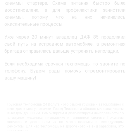
клеммы стартера. Схема питания быстро была
восстановлена, а для профилактики зачистили
клеммы, потому что на них начинались
окислительные процессы.
Уже через 20 минут владелец ДАФ 85 продолжил
свой путь на исправном автомобиле, а ремонтная
бригада отправилась дальше устранять неполадки.
Если необходима срочная техпомощь, то звоните по
телефону. Будем рады помочь отремонтировать
вашу машину!
Грузовая техпомощь 24 Вольта - это ремонт грузовых автомобилей с
выездом к месту поломки. Город Пижанка и область мы охватываем
выездом до 300 км. Ремонтируем и диагностируем неисправности по
электрике, механике, пневматике и топливной системе. Покупаем
запчасти и доставляем их на место поломки с последующим
ремонтом. Для нас техпомощь на дороге - это не вид заработка, это
стиль жизни!