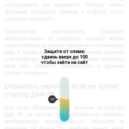
отсоединяется или окисляется. Поэтому место
крепления питающего провода к стартеру стоит
тщательно проверить.
Единственная неисправность, связанная
непосредственно со стартером, которую можно
самостоятельно устранить: залипание втягивающего
Защита от спама:
реле. В народе давно известно временное решение
сдвинь вверх до 100
этой проблемы: слегка постучать по нему молотком,
чтобы зайти на сайт
из-за чего контакты разомкнуться и пружина
откинет их обратно.
Стоимость ремонта, если не крутит
стартер ДАФ 85
50°
Если было обнаружено, что пусковое устройство
Даф 85 не крутит, а самостоятельно починить
неисправность невозможно, то позвоните в
компанию 24 Вольта. По телефону узнают ваше