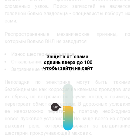
сломанных узлов. Поиск запчастей не является
головной болью владельца - специалисты поберут их
сами.
Распространенные механические причины, по
которым Вольво ВНЛ не заводится:
Износ шестерни пускателя
Защита от спама:
Откалывание зубьев маховика
сдвинь вверх до 100
чтобы зайти на сайт
Загрязнение топливного фильтра
Неполадки по электрике могут быть такими
безобидными, как коррозия на клеммах проводов или
их обрыв, но встречаются случаи, когда, к примеру,
перегорает обмотка стартера. В дорожных условиях
50°
ее невозможно перетянуть, поэтому необходимо
новое пусковое устройство. Но чаще всего из строя
выходит реле, которое отвечает за выдвигание
шестерни, прокручивающей маховик.