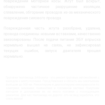
повреждении моторной косы. Жгут был вскрыт,
обнаружено частичное разрушение изоляции,
сплавление, обгорание проводов из-за механического
повреждения силового провода.
Поврежденная часть жгута разобрана, удалена,
провода соединены новыми вставками, качественно
заизолированы. После подачи питания ЭБУ впрыска
нормально вышел на связь, не зафиксировал
текущих ошибок, запуск двигателя прошел
нормально.
Грузовая техпомощь 24 Вольта - это ремонт грузовых автомобилей с
выездом к месту поломки. Город Пижанка и область мы охватываем
выездом до 300 км. Ремонтируем и диагностируем неисправности по
электрике, механике, пневматике и топливной системе. Покупаем
запчасти и доставляем их на место поломки с последующим
ремонтом. Для нас техпомощь на дороге - это не вид заработка, это
стиль жизни!