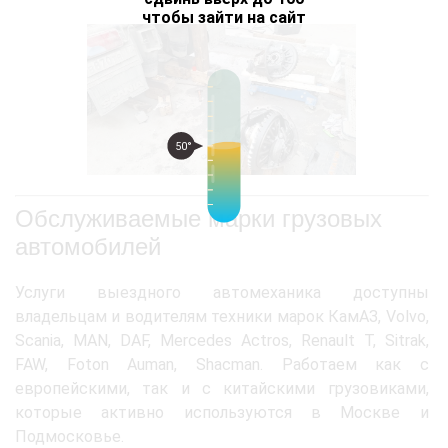
чтобы зайти на сайт
50°
Обслуживаемые марки грузовых
автомобилей
Услуги выездного автомеханика доступны
владельцам и водителям техники марок КамАЗ, Volvo,
Scania, MAN, DAF, Mercedes Actros, Renault T, Sitrak,
FAW, Foton Auman, Shacman. Работаем как с
европейскими, так и с китайскими грузовиками,
которые активно используются в Москве и
Подмосковье.