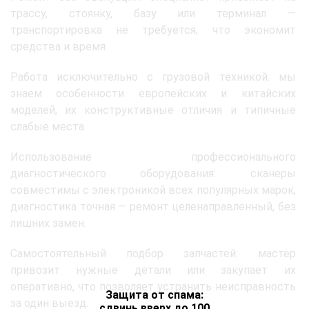
трассу, стоянку, базу или терминал —
транспортировка не требуется, что экономит
средства и время.
Работа исключительно с грузовой техникой: мы
знаем особенности европейских и китайских
моделей, их конструктивные отличия и типичные
слабые места.
Использование профессионального
диагностического оборудования: сканеры
совместимы с электроникой всех популярных марок,
диагностика точная — ремонт целенаправленный, без
лишних замен.
Самостоятельный подбор запчастей: мастер
привозит нужные детали или закупает их
оперативно, что позволяет устранить неисправность
Защита от спама:
за один выезд.
сдвинь вверх до 100