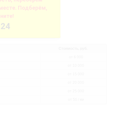
месте. Подберём,
ните!
-24
Стоимость, руб.
от 6 000
от 10 000
от 15 000
от 20 000
от 25 000
от 50 / км
: