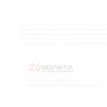
Грузовая техпомощь 24 Вольта - это ремонт грузовых а
поломки. Город Пижанка и область мы охватываем выезд
диагностируем неисправности по электрике, механике, пн
Покупаем запчасти и доставляем их на место поломки 
нас техпомощь на дороге - это не вид заработка, это стиль
ИП Куклин Евгений Михайлович
ИНН 432800626961 ОГРНИП 325430000035748