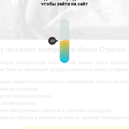
чтобы зайти на сайт
50°
у не качает компрессор Ивеко Стралис
вность компрессора Iveco Stralis может быть обусло
и. Если не накачивает воздух компрессор Ивеко Стралис,
ение герметичности агрегата, образование трещин на мет
ение воздуховода;
 уплотнительной резины;
 затяжка болтов;
ание разгрузочных клапанов в головках цилиндров;
ание антифриза в пневмосистему по причине повреждения