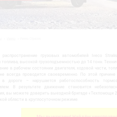
м
Ивеко
Ивеко Стралис
 распространение грузовых автомобилей Iveco Stral
 топлива, высокой грузоподъемностью до 14 тонн. Техни
ние в рабочем состоянии двигателя, ходовой части, то
 не всегда проводится своевременно. По этой причине
а в дороге – нарушается работоспособность тормо
илем. В результате движение становится небезопа
ия, вы можете доверить выездной бригаде «Техпомощи 
кой области в круглосуточном режиме.
Мы выезжаем! Найдём неисправно