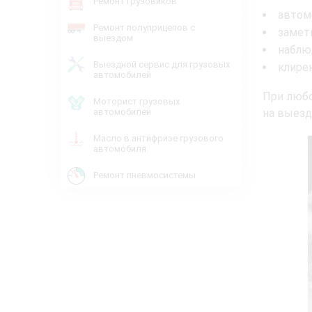
Ремонт грузовиков
автомо
Ремонт полуприцепов с
замет
выездом
наблю
Выездной сервис для грузовых
клире
автомобилей
При любо
Моторист грузовых
автомобилей
на выезд
Масло в антифризе грузового
автомобиля
Ремонт пневмосистемы