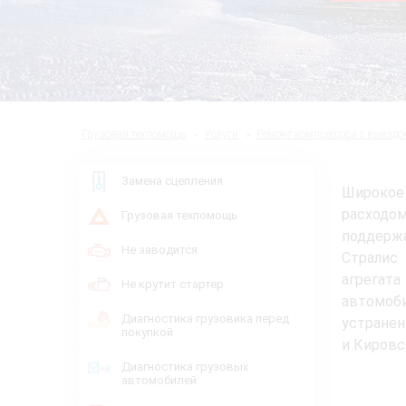
Грузовая техпомощь
Услуги
Ремонт компрессора с выездо
Замена сцепления
Широкое
расходом
Грузовая техпомощь
поддержа
Не заводится
Стралис
агрегат
Не крутит стартер
автомоб
Диагностика грузовика перед
устранен
покупкой
и Кировс
Диагностика грузовых
автомобилей