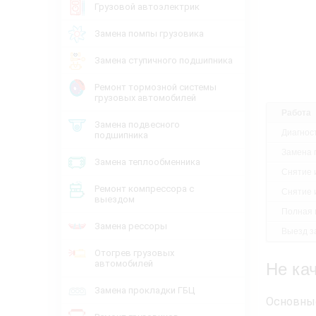
Грузовой автоэлектрик
Замена помпы грузовика
Замена ступичного подшипника
Ремонт тормозной системы
грузовых автомобилей
Работа
Замена подвесного
Диагнос
подшипника
Замена 
Замена теплообменника
Снятие 
Ремонт компрессора с
Снятие 
выездом
Полная 
Замена рессоры
Выезд за
Отогрев грузовых
автомобилей
Не ка
Замена прокладки ГБЦ
Основные