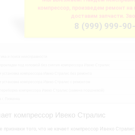
компрессор, произведем ремонт на 
доставим запчасти. Зво
8 (999) 999-90
тика и поиск неисправности
прокладки под головкой без снятия компрессора Ивеко Стралис
и установка компрессора Ивеко Стралис без ремонта
и установка компрессора Ивеко Стралис с ремонтом
переборка компрессора Ивеко Стралис (замена поршневой)
 г. Пижанка
чает компрессор Ивеко Стралис
 признаки того, что не качает компрессор Ивеко Стралис