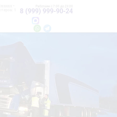
ижанка
8 (999) 999-90-24
теров: 1
и