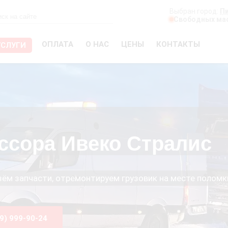
Выбран город:
П
Свободных мас
ОПЛАТА
О НАС
ЦЕНЫ
КОНТАКТЫ
УСЛУГИ
ссора Ивеко Стралис
езём запчасти, отремонтируем грузовик на месте поломк
99) 999-90-24