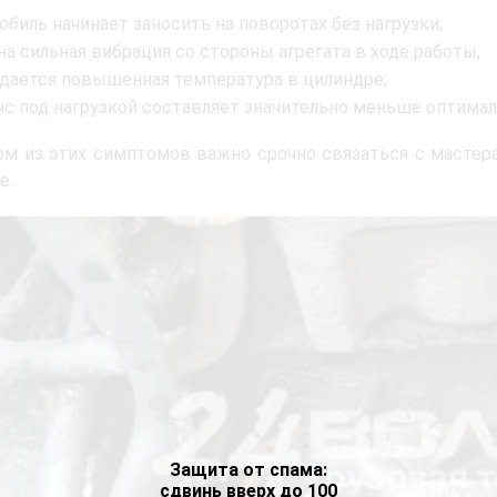
биль начинает заносить на поворотах без нагрузки;
на сильная вибрация со стороны агрегата в ходе работы;
дается повышенная температура в цилиндре;
нс под нагрузкой составляет значительно меньше оптималь
м из этих симптомов важно срочно связаться с мастер
е.
Защита от спама:
сдвинь вверх до 100