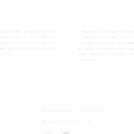
втомобилей с выездом к месту
С нами вы экономите своё в
ом до 300 км. Ремонтируем и
запчасти, мы найдём их и с
евматике и топливной системе.
помощи есть все необходимы
с последующим ремонтом. Для
до работ по механической час
 жизни!
развивайтесь, покупайте но
поможем!
Режим работы: с 7:00 до 23:00
Мы в социальных сетях