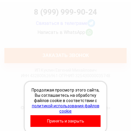
8 (999) 999-90-24
Связаться в телеграме
Написать в WhatsApp
ЗАКАЗАТЬ ЗВОНОК
ИП Куклин Евгений Михайлович
ИНН 432800626961 ОГРНИП 325430000035748
Политика конфиденциальности
Продолжая просмотр этого сайта,
Политика Cookies
Вы соглашаетесь на обработку
Пользовательское соглашение
файлов cookie в соответствии с
политикой использования файлов
© 2026 «Грузовая техпомощь 24 Вольта»
cookie
Принять и закрыть