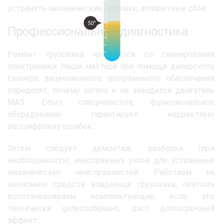
устранять механические поломки, аппаратные сбои.
50°
Профессиональная диагностика
Ремонт грузовика начинается со сканирования
электроники. Наши мастера при помощи дилерского
сканера, лицензионного программного обеспечения
определят, почему заглох и не заводится двигатель
МАЗ. Опыт специалистов, функциональное
оборудование гарантирует корректную
расшифровку ошибок.
Затем следует демонтаж, разборка (при
необходимости) неисправных узлов для устранения
механических неисправностей. Работаем на
экономию средств владельца грузовика, поэтому
восстанавливаем комплектующие, если это
технически целесообразно, даст долгосрочный
эффект.