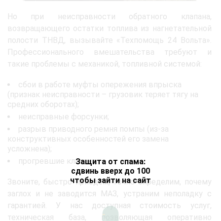
Но при неисправности обратного клапана,
возвращающего остатки топлива из нагнетательной
полости ТНВД, вызывайте «Техпомощь 24 Вольта».
Профессионального вмешательства требуют и
такие проблемы с механикой, топливной системой:
сбои в работе муфты опережения впрыска
(признак неисправности – грузовик теряет тягу на
средних оборотах);
неисправные форсунки;
разрыв приводного ремня помпы (из-за
конструктивных особенностей его замена
усложнена);
прогревшие клапана.
Защита от спама:
сдвинь вверх до 100
чтобы зайти на сайт
Звоните, быстро приедем, точно определим, почему
заглох и не заводится МАЗ, устраним неполадку с
гарантией. У нас доступная стоимость услуг,
техническая база, позволяющая оперативно