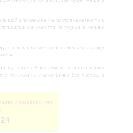
 тормозного суппорта, который будет мешать
большой и поменьше. Не смотря на разность в
с подшипником имеется передний и задний
ует знать, потому что без сальника ступица
амена.
ась пустая ось. В нее вбивается новый задний
его установить симметрично без скосов, в
нашим специалистом
а
-24