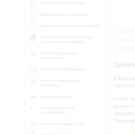
Грузовой автоэлектрик
Замена помпы грузовика
Замена ступичного подшипника
Работа
Ремонт тормозной системы
Замена 
грузовых автомобилей
Выезд за
Замена подвесного
подшипника
Замен
Замена теплообменника
В больши
Ремонт компрессора с
выездом
обратите
Замена рессоры
Стоит п
ремонта—
Отогрев грузовых
автомобилей
специаль
Также дл
Замена прокладки ГБЦ