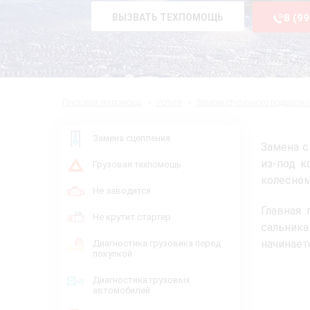
ВЫЗВАТЬ ТЕХПОМОЩЬ
8 (9
Грузовая техпомощь
Услуги
Замена ступичного подшипни
Замена сцепления
Замена с
из-под к
Грузовая техпомощь
колесном
Не заводится
Главная 
Не крутит стартер
сальник
начинает
Диагностика грузовика перед
покупкой
Диагностика грузовых
автомобилей