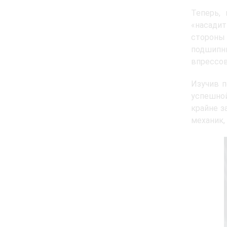
Теперь,
«насади
стороны 
подшипни
впрессов
Изучив п
успешной
крайне з
механик,