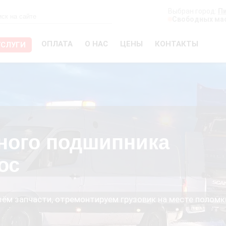
Выбран город:
П
Свободных мас
ОПЛАТА
О НАС
ЦЕНЫ
КОНТАКТЫ
УСЛУГИ
ного подшипника
ос
езём запчасти, отремонтируем грузовик на месте поломк