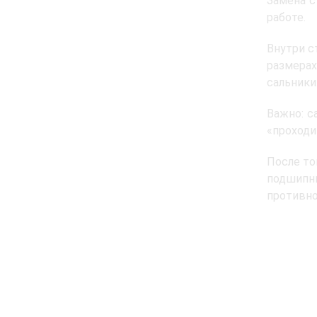
Замена с
работе.
Внутри с
размера
сальники
Важно: с
«проходи
После то
подшипн
противно