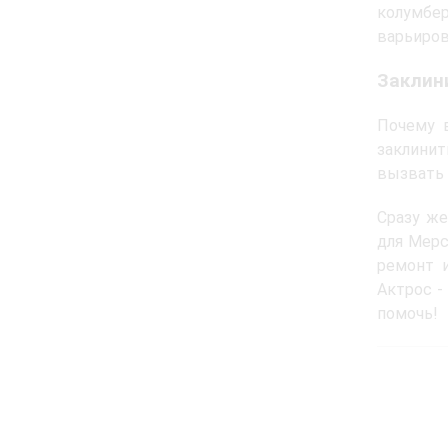
колумбер
варьиров
Заклин
Почему 
заклинит
вызвать
Сразу же
для Мерс
ремонт 
Актрос -
помочь!