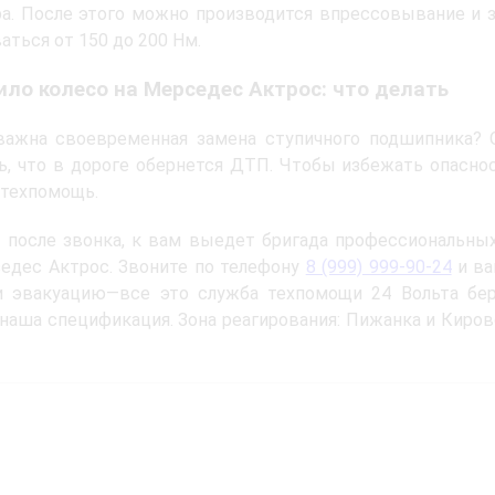
а. После этого можно производится впрессовывание и 
аться от 150 до 200 Нм.
ило колесо на Мерседес Актрос: что делать
важна своевременная замена ступичного подшипника?
ь, что в дороге обернется ДТП. Чтобы избежать опасно
 техпомощь.
 после звонка, к вам выедет бригада профессиональны
едес Актрос. Звоните по телефону
8 (999) 999-90-24
и ва
и эвакуацию—все это служба техпомощи 24 Вольта бер
 наша спецификация. Зона реагирования: Пижанка и Киров