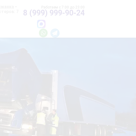
ижанка
8 (999) 999-90-24
теров: 7
и