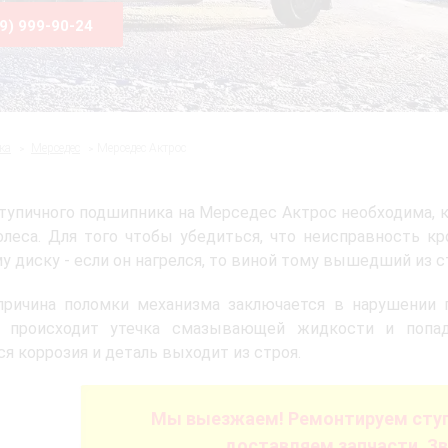
99) 999-90-24
ка
Мерседес
Мерседес Актрос
тупичного подшипника на Мерседес Актрос необходима,
олеса. Для того чтобы убедиться, что неисправность к
у диску­ - если он нагрелся, то виной тому вышедший из 
причина поломки механизма заключается в нарушении г
а происходит утечка смазывающей жидкости и попад
ся коррозия и деталь выходит из строя.
Мы выезжаем! Ремонтируем ступ
доставляем запчасти. Зв