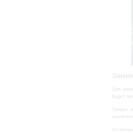
Замен
Для реа
будет ме
Теперь 
извлечен
Установ