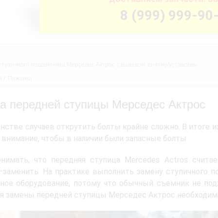
8 (999) 999-90
ступичного подшипника Мерседес Актрос с выездом: снятие/установка
 г. Пижанка
а передней ступицы Мерседес Актроc
нстве случаев открутить болты крайне сложно. В итоге и
 внимание, чтобы в наличии были запасные болты.
онимать, что передняя ступица Mercedes Actros счита
заменить. На практике выполнить замену ступичного по
ное оборудование, потому что обычный съемник не подх
я замены передней ступицы Мерседес Актрос необходима 