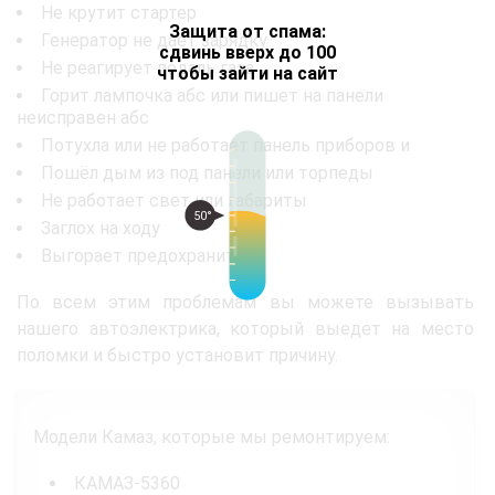
Не крутит стартер
Защита от спама:
Генератор не даёт зарядку
сдвинь вверх до 100
Не реагирует педаль газа
чтобы зайти на сайт
Горит лампочка абс или пишет на панели
неисправен абс
Потухла или не работает панель приборов и
Пошёл дым из под панели или торпеды
Не работает свет или габариты
50°
Заглох на ходу
Выгорает предохранитель
По всем этим проблемам вы можете вызывать
нашего автоэлектрика, который выедет на место
поломки и быстро установит причину.
Модели Камаз, которые мы ремонтируем:
КАМАЗ-5360