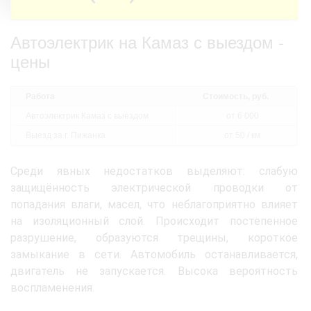
Автоэлектрик на Камаз с выездом -
цены
Работа
Стоимость, руб.
Автоэлектрик Камаз с выездом
от 6 000
Выезд за г. Пижанка
от 50 / км
Среди явных недостатков выделяют: слабую
защищённость электрической проводки от
попадания влаги, масел, что неблагоприятно влияет
на изоляционный слой. Происходит постепенное
разрушение, образуются трещины, короткое
замыкание в сети. Автомобиль останавливается,
двигатель не запускается. Высока вероятность
воспламенения.